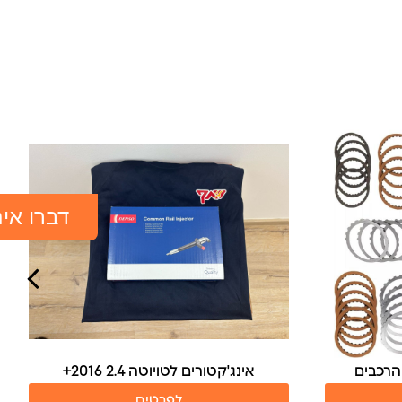
דברו אית
אינג'קטורים למיצובישי טרייטון 2.4
לפרטים