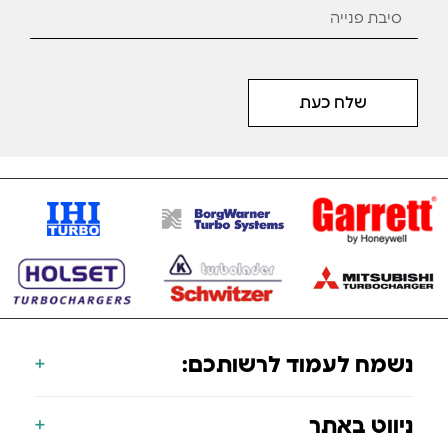
שלח כעת
נשמח לעמוד לרשותכם:
טורבו-טק לרכב בע"מ, שחף סחר בע"מ
ניווט באתר
כתובת המפעל: משה הס 7 לוד