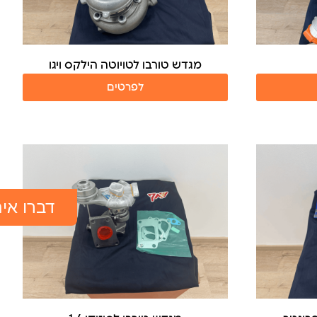
מגדש טורבו לטויוטה הילקס ויגו
לפרטים
דברו אית